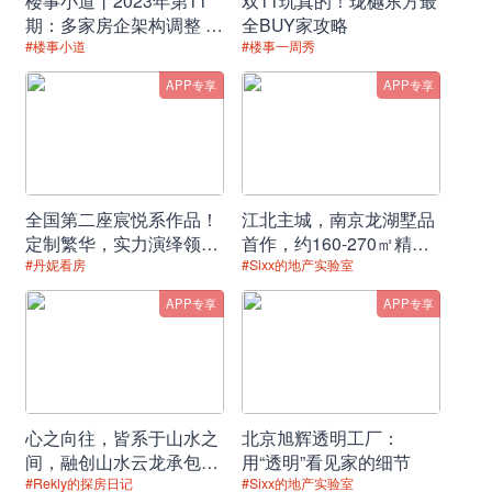
楼事小道丨2023年第11
双11玩真的！珑樾东方最
期：多家房企架构调整 人
全BUY家攻略
责任编辑：南京事长
事变动频繁
#楼事小道
#楼事一周秀
APP专享
APP专享
全国第二座宸悦系作品！
江北主城，南京龙湖墅品
定制繁华，实力演绎领先
首作，约160-270㎡精妆
时代的生活范本！
温泉叠墅，全城竞藏！
#丹妮看房
#Sixx的地产实验室
APP专享
APP专享
心之向往，皆系于山水之
北京旭辉透明工厂：
间，融创山水云龙承包你
用“透明”看见家的细节
的理想生活
#Rekly的探房日记
#Sixx的地产实验室