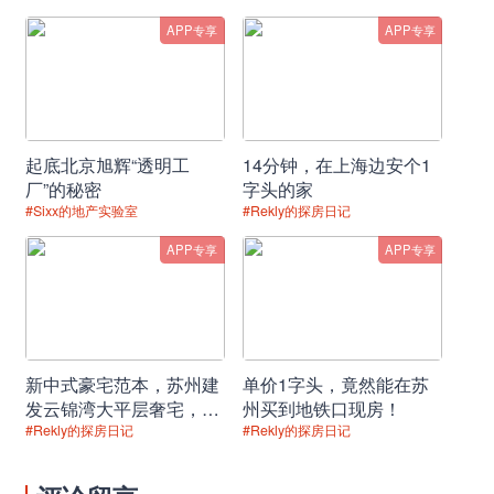
APP专享
APP专享
起底北京旭辉“透明工
14分钟，在上海边安个1
厂”的秘密
字头的家
#Sixx的地产实验室
#Rekly的探房日记
APP专享
APP专享
新中式豪宅范本，苏州建
单价1字头，竟然能在苏
发云锦湾大平层奢宅，品
州买到地铁口现房！
位盛泽园林理想居所！
#Rekly的探房日记
#Rekly的探房日记