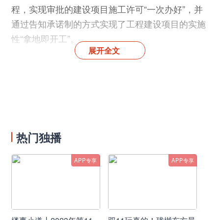
程，实现审批的建设项目施工许可“一次办好”，并
通过告知承诺制的方式实现了工程建设项目的实施
性“拿地即开工”。
展开全文
建筑工程施工许可试行告知承诺制审批试行期两
年。审批部门可在1个工作日内办结施工许可，通
过批后核查，建立以诚信为基础的事中事后监管新
模式，努力创建“全市最优、全省一流、全国前
列”的营商环境。
热门独播
《方案》强调，加强事中事后监管。经核查不符合
施工许可条件、存在虚假承诺的，审批部门应采取
APP专享
APP专享
相应监管措施。在核查期内发生质量安全事故的，
将建设单位直接列入诚信“黑名单”，并对其违法违
规行为予以顶格处罚。