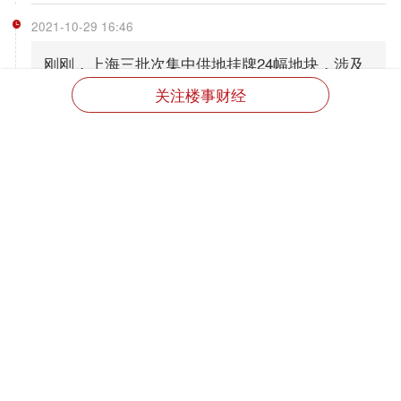
2021-10-29 16:46
刚刚，上海三批次集中供地挂牌24幅地块，涉及
浦东、闵行、嘉定等区域。
关注楼事财经
全文
分享
2021-10-19 09:24
【万达商管获证监会批准将赴香港IPO】万达商管
上市已经获得中国证监会批准，近期证监会将正
式出具“H股发行批复”，万达商管可以进入在香港
IPO的实质阶段。
全文
分享