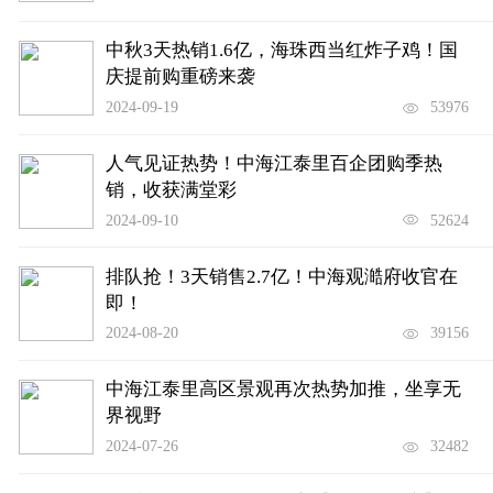
中秋3天热销1.6亿，海珠西当红炸子鸡！国
庆提前购重磅来袭
2024-09-19
53976
人气见证热势！中海江泰里百企团购季热
销，收获满堂彩
2024-09-10
52624
排队抢！3天销售2.7亿！中海观澔府收官在
即！
2024-08-20
39156
中海江泰里高区景观再次热势加推，坐享无
界视野
2024-07-26
32482