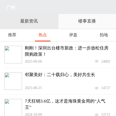
广州
最新资讯
楼事直播
推荐
热点
评盘
拍地
刚刚！深圳出台楼市新政：进一步放松住房
限购政策！
2025-09-06
24002
邻聚美好：二十载归心，美好共生长
2025-08-25
14727
7天狂销3.6亿，这才是海珠黄金周的“人气
王”
2024-10-09
33715